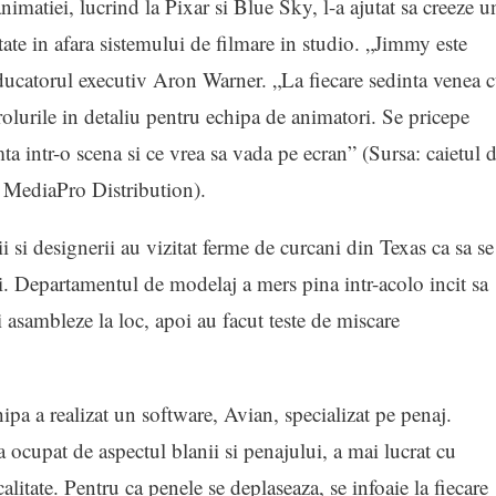
imatiei, lucrind la Pixar si Blue Sky, l-a ajutat sa creeze u
itate in afara sistemului de filmare in studio. „Jimmy este
ducatorul executiv Aron Warner. „La fiecare sedinta venea 
 rolurile in detaliu pentru echipa de animatori. Se pricepe
ta intr-o scena si ce vrea sa vada pe ecran” (Sursa: caietul 
e MediaPro Distribution).
 si designerii au vizitat ferme de curcani din Texas ca sa se
ti. Departamentul de modelaj a mers pina intr-acolo incit sa
 asambleze la loc, apoi au facut teste de miscare
ipa a realizat un software, Avian, specializat pe penaj.
ocupat de aspectul blanii si penajului, a mai lucrat cu
litate. Pentru ca penele se deplaseaza, se infoaie la fiecare