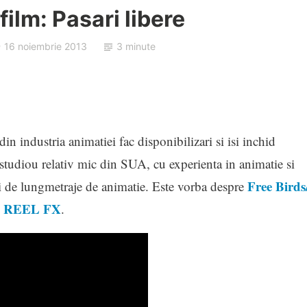
ilm: Pasari libere
16 noiembrie 2013
3 minute
in industria animatiei fac disponibilizari si isi inchid
tudiou relativ mic din SUA, cu experienta in animatie si
Free Birds
ori de lungmetraje de animatie. Este vorba despre
REEL FX
l
.