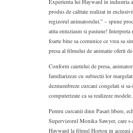
Experienta lui Hayward in industria an
produs de calitate realizat in exclusiv
regizorul animatorului.” – spune pro
atita entuziasm si pasiune! Interpreta
foarte bine sa comunice ce vrea sa sim
presa al filmului de animatie oferit d
Conform caietului de presa, animatorii
familiarizeze cu subiectii lor margela
dezmembreze curcani congelati si sa-i
computerizate ca sa realizeze modele.
Pentru curcanii dinn Pasari libere, ech
Supervizorul Monika Sawyer, care s-a 
Hayward la filmul Horton in aceeasi ca