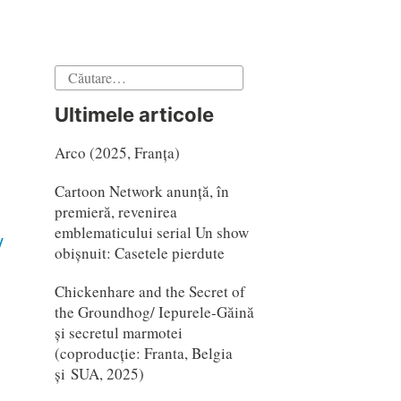
Caută
după:
Ultimele articole
Arco (2025, Franța)
Cartoon Network anunță, în
premieră, revenirea
emblematicului serial Un show
/
obișnuit: Casetele pierdute
Chickenhare and the Secret of
the Groundhog/ Iepurele-Găină
și secretul marmotei
(coproducție: Franta, Belgia
și SUA, 2025)