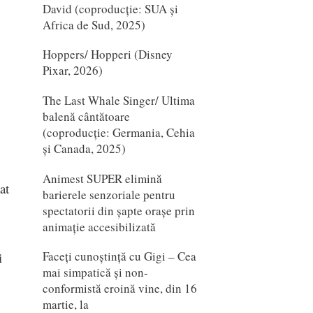
David (coproducție: SUA și
Africa de Sud, 2025)
Hoppers/ Hopperi (Disney
Pixar, 2026)
The Last Whale Singer/ Ultima
balenă cântătoare
(coproducție: Germania, Cehia
și Canada, 2025)
Animest SUPER elimină
at
barierele senzoriale pentru
spectatorii din șapte orașe prin
animație accesibilizată
Faceți cunoștință cu Gigi – Cea
i
mai simpatică și non-
conformistă eroină vine, din 16
martie, la