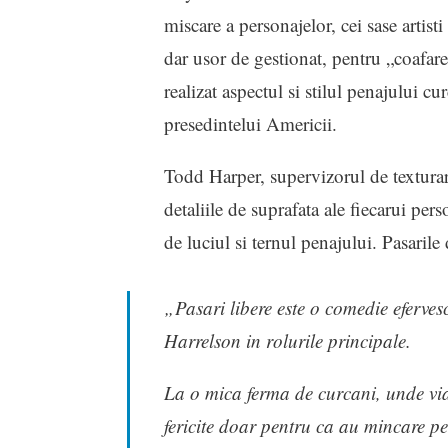
miscare a personajelor, cei sase artist
dar usor de gestionat, pentru „coafar
realizat aspectul si stilul penajului cur
presedintelui Americii.
Todd Harper, supervizorul de texturar
detaliile de suprafata ale fiecarui per
de luciul si ternul penajului. Pasaril
„Pasari libere este o comedie eferve
Harrelson in rolurile principale.
La o mica ferma de curcani, unde via
fericite doar pentru ca au mincare p