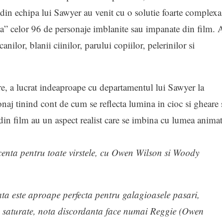
i din echipa lui Sawyer au venit cu o solutie foarte complexa
ea” celor 96 de personaje imblanite sau impanate din film. 
canilor, blanii ciinilor, parului copiilor, pelerinilor si
e, a lucrat indeaproape cu departamentul lui Sawyer la
sonaj tinind cont de cum se reflecta lumina in cioc si gheare 
e din film au un aspect realist care se imbina cu lumea animat
scenta pentru toate virstele, cu Owen Wilson si Woody
ta este aproape perfecta pentru galagioasele pasari,
e saturate, nota discordanta face numai Reggie (Owen