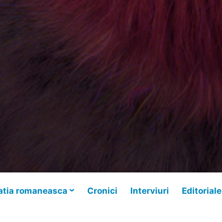
tia romaneasca
Cronici
Interviuri
Editoriale