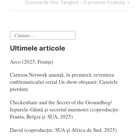
Articol
Cronica de film: Tangled – O poveste incalcita
articole
următor
Caută
după:
Ultimele articole
Arco (2025, Franța)
Cartoon Network anunță, în premieră, revenirea
emblematicului serial Un show obișnuit: Casetele
pierdute
Chickenhare and the Secret of the Groundhog/
Iepurele-Găină și secretul marmotei (coproducție:
Franta, Belgia și SUA, 2025)
David (coproducție: SUA și Africa de Sud, 2025)