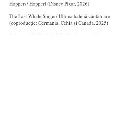
Hoppers/ Hopperi (Disney Pixar, 2026)
The Last Whale Singer/ Ultima balenă cântătoare
(coproducție: Germania, Cehia și Canada, 2025)
Animest SUPER elimină barierele senzoriale pentru
spectatorii din șapte orașe prin animație accesibilizată
Faceți cunoștință cu Gigi – Cea mai simpatică și non-
conformistă eroină vine, din 16 martie, la
Un român a participat la realizarea producției Sony
Pictures Animation Goat
Scarlet (Japonia, 2025)