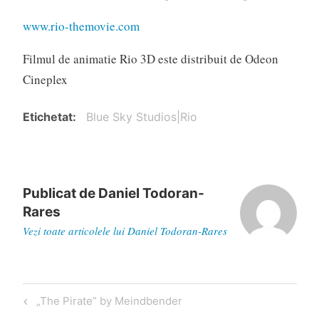
www.rio-themovie.com
Filmul de animatie Rio 3D este distribuit de Odeon
Cineplex
Etichetat
Blue Sky Studios|Rio
Publicat de
Daniel Todoran-
Rares
Vezi toate articolele lui Daniel Todoran-Rares
Navigare
Articol
„The Pirate” by Meindbender
în
anterior