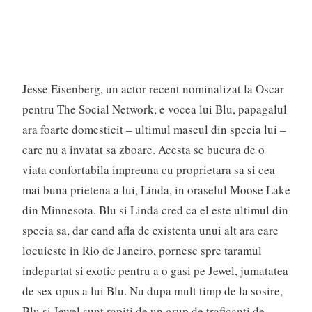
Jesse Eisenberg, un actor recent nominalizat la Oscar
pentru The Social Network, e vocea lui Blu, papagalul
ara foarte domesticit – ultimul mascul din specia lui –
care nu a invatat sa zboare. Acesta se bucura de o
viata confortabila impreuna cu proprietara sa si cea
mai buna prietena a lui, Linda, in oraselul Moose Lake
din Minnesota. Blu si Linda cred ca el este ultimul din
specia sa, dar cand afla de existenta unui alt ara care
locuieste in Rio de Janeiro, pornesc spre taramul
indepartat si exotic pentru a o gasi pe Jewel, jumatatea
de sex opus a lui Blu. Nu dupa mult timp de la sosire,
Blu si Jewel sunt rapiti de un grup de traficanti de