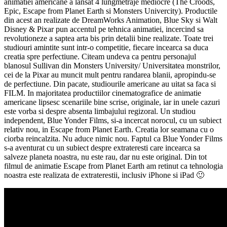
animatiei americane a lansat 4 lungmetraje mediocre (The Croods,
Epic, Escape from Planet Earth si Monsters Univercity). Productile
din acest an realizate de DreamWorks Animation, Blue Sky si Walt
Disney & Pixar pun accentul pe tehnica animatiei, incercind sa
revolutioneze a saptea arta bis prin detalii bine realizate. Toate trei
studiouri amintite sunt intr-o competitie, fiecare incearca sa duca
creatia spre perfectiune. Citeam undeva ca pentru personajul
blanosul Sullivan din Monsters University/ Universitatea monstrilor,
cei de la Pixar au muncit mult pentru randarea blanii, apropindu-se
de perfectiune. Din pacate, studiourile americane au uitat sa faca si
FILM. In majoritatea productiilor cinematografice de animatie
americane lipsesc scenariile bine scrise, originale, iar in unele cazuri
este vorba si despre absenta limbajului regizoral. Un studiou
independent, Blue Yonder Films, si-a incercat norocul, cu un subiect
relativ nou, in Escape from Planet Earth. Creatia lor seamana cu o
ciorba reincalzita. Nu aduce nimic nou. Faptul ca Blue Yonder Films
s-a aventurat cu un subiect despre extrateresti care incearca sa
salveze planeta noastra, nu este rau, dar nu este original. Din tot
filmul de animatie Escape from Planet Earth am retinut ca tehnologia
noastra este realizata de extraterestii, inclusiv iPhone si iPad 🙂