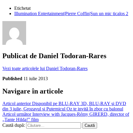
Etichetat
Illumination Entertainment|Pierre Coffin|Sun un mic ticalos 2
Publicat de
Daniel Todoran-Rares
Vezi toate articolele lui Daniel Todoran-Rares
Published
11 iulie 2013
Navigare în articole
Articol anterior
Disponibil pe BLU-RAY 3D, BLU-RAY şi DVD
din 3 iulie, Grozavul şi Puternicul Oz te invită în zbor cu balonul
Articol următor
Interview with Jacques-Rémy GIRERD, director of
„Tante Hilda!” film
Caută după: