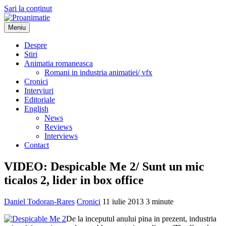
Sari la conținut
Meniu
Proanimatie
Stiri despre filme de animatie
Despre
Stiri
Animatia romaneasca
Romani in industria animatiei/ vfx
Cronici
Interviuri
Editoriale
English
News
Reviews
Interviews
Contact
VIDEO: Despicable Me 2/ Sunt un mic
ticalos 2, lider in box office
Daniel Todoran-Rares
Cronici
11 iulie 2013
3 minute
De la inceputul anului pina in prezent, industria