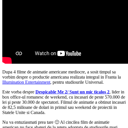
Dupa 4 filme de animatie americane mediocre, a sosit timpul sa
vorbim despre o productie americana realizata integral in Franta la
Illumination Entertainment
, pentru studiourile Universal.
Este vorba despre
Despicable Me 2/ Sunt un mic ticalos 2
, lider in
box office-ul romanesc de weekend, cu incasari de peste 570.000 de
lei şi peste 30.000 de spectatori. Filmul de animatie a obtinut incasari
de 82,5 milioane de dolari in primul sau weekend de proiectii in
Statele Unite si Canada.
Nu va entuziasmati prea tare 🙂 Al cincilea film de animatie
american nu face abateri de la reteta adoptata de studiourile mari.