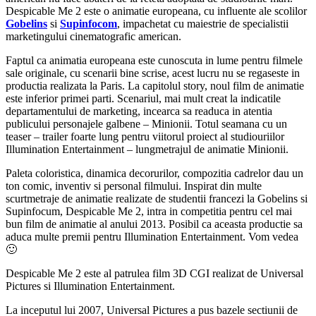
Despicable Me 2 este o animatie europeana, cu influente ale scolilor
Gobelins
si
Supinfocom
, impachetat cu maiestrie de specialistii
marketingului cinematografic american.
Faptul ca animatia europeana este cunoscuta in lume pentru filmele
sale originale, cu scenarii bine scrise, acest lucru nu se regaseste in
productia realizata la Paris. La capitolul story, noul film de animatie
este inferior primei parti. Scenariul, mai mult creat la indicatile
departamentului de marketing, incearca sa readuca in atentia
publicului personajele galbene – Minionii. Totul seamana cu un
teaser – trailer foarte lung pentru viitorul proiect al studiouriilor
Illumination Entertainment – lungmetrajul de animatie Minionii.
Paleta coloristica, dinamica decorurilor, compozitia cadrelor dau un
ton comic, inventiv si personal filmului. Inspirat din multe
scurtmetraje de animatie realizate de studentii francezi la Gobelins si
Supinfocum, Despicable Me 2, intra in competitia pentru cel mai
bun film de animatie al anului 2013. Posibil ca aceasta productie sa
aduca multe premii pentru Illumination Entertainment. Vom vedea
🙂
Despicable Me 2 este al patrulea film 3D CGI realizat de Universal
Pictures si Illumination Entertainment.
La inceputul lui 2007, Universal Pictures a pus bazele sectiunii de