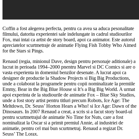
Coffin a fost alegerea perfecta, pentru ca avea sa aduca pesonalitate
filmului, datorita experientei sale indelungate in cadrul studiourilor
Fox, mai intai ca artist de story board, apoi ca animator. Este autorul
apreciatelor scurtmetraje de animatie Flying Fish Tobby Who Aimed
for the Stars si Pings.
Renaud (regia, minionul Dave, design pentru personaje aditionale) a
lucrat in perioada 1994–2000 pnentru Marvel si DC Comics si are o
vasta experienta in domeniul benzilor desenate. A lucrat apoi ca
designer de productie la Shadow Projects si Big Big Productions,
unde a colaborat la programele pentru copii nominalizate la premiile
Emmy, Bear in the Big Blue House si It’s a Big Big World. A urmat
apoi experinta de la studiourile de animatie Fox – Blue Sky Studios,
unde a fost story artist pentru titluri precum Robots, Ice Age: The
Meltdown, Dr. Seuss’ Horton Hears a Who! si Ice Age: Dawn of the
Dinosaurs. In 2007 Renaud a creat, a scris si a facut story board-ul
pentru scurtmetrajul de animatie No Time for Nuts, care a fost
nominalizat la Oscar si a primit premiul Annie, al industriei de
animatie, pentru cel mai bun scurtmetraj. Renaud a regizat Dr.
Seuss’ The Lorax.