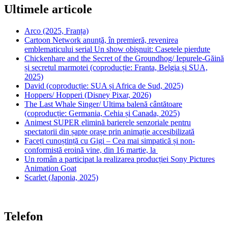
Ultimele articole
Arco (2025, Franța)
Cartoon Network anunță, în premieră, revenirea
emblematicului serial Un show obișnuit: Casetele pierdute
Chickenhare and the Secret of the Groundhog/ Iepurele-Găină
și secretul marmotei (coproducție: Franta, Belgia și SUA,
2025)
David (coproducție: SUA și Africa de Sud, 2025)
Hoppers/ Hopperi (Disney Pixar, 2026)
The Last Whale Singer/ Ultima balenă cântătoare
(coproducție: Germania, Cehia și Canada, 2025)
Animest SUPER elimină barierele senzoriale pentru
spectatorii din șapte orașe prin animație accesibilizată
Faceți cunoștință cu Gigi – Cea mai simpatică și non-
conformistă eroină vine, din 16 martie, la
Un român a participat la realizarea producției Sony Pictures
Animation Goat
Scarlet (Japonia, 2025)
Telefon