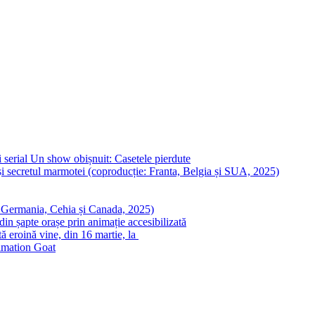
 serial Un show obișnuit: Casetele pierdute
i secretul marmotei (coproducție: Franta, Belgia și SUA, 2025)
: Germania, Cehia și Canada, 2025)
in șapte orașe prin animație accesibilizată
ă eroină vine, din 16 martie, la
nimation Goat