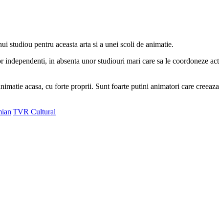
nui studiou pentru aceasta arta si a unei scoli de animatie.
 independenti, in absenta unor studiouri mari care sa le coordoneze activ
imatie acasa, cu forte proprii. Sunt foarte putini animatori care creeaza 
amian|TVR Cultural