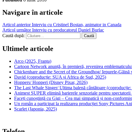
Navigare în articole
Articol anterior
Interviu cu Cristinel Bostan, animator in Canada
Articol următor
Interviu cu producatorul Daniel Burlac
Caută după:
Ultimele articole
Arco (2025, Franța)
Cartoon Network anunță, în premieră, revenirea emblematicului
Chickenhare and the Secret of the Groundhog/ Iepurele-Găină ș
David (coproducție: SUA și Africa de Sud, 2025)
Hoppers/ Hopperi (Disney Pixar, 2026)
The Last Whale Singer/ Ultima balenă cântătoare (coproducție
Animest SUPER elimină barierele senzoriale pentru spectatorii d
Faceți cunoștință cu Gigi – Cea mai simpatică și non-conformist
Un român a participat la realizarea producției Sony Pictures A
Scarlet (Japonia, 2025)
Telefon