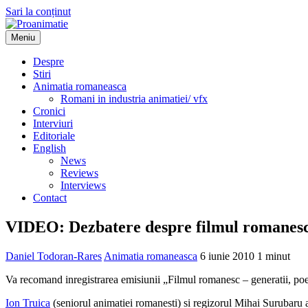
Sari la conținut
Meniu
Proanimatie
Stiri despre filme de animatie
Despre
Stiri
Animatia romaneasca
Romani in industria animatiei/ vfx
Cronici
Interviuri
Editoriale
English
News
Reviews
Interviews
Contact
VIDEO: Dezbatere despre filmul romanesc
Daniel Todoran-Rares
Animatia romaneasca
6 iunie 2010
1 minut
Va recomand inregistrarea emisiunii „Filmul romanesc – generatii, po
Ion Truica
(seniorul animatiei romanesti) si regizorul Mihai Surubaru