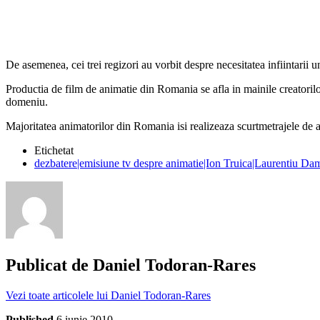
De asemenea, cei trei regizori au vorbit despre necesitatea infiintarii u
Productia de film de animatie din Romania se afla in mainile creatorilor
domeniu.
Majoritatea animatorilor din Romania isi realizeaza scurtmetrajele de an
Etichetat
dezbatere|emisiune tv despre animatie|Ion Truica|Laurentiu D
Publicat de
Daniel Todoran-Rares
Vezi toate articolele lui Daniel Todoran-Rares
Published
6 iunie 2010