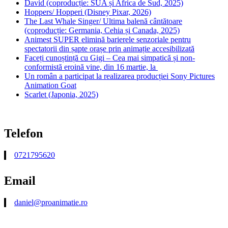
David (coproducție: SUA și Africa de Sud, 2025)
Hoppers/ Hopperi (Disney Pixar, 2026)
The Last Whale Singer/ Ultima balenă cântătoare
(coproducție: Germania, Cehia și Canada, 2025)
Animest SUPER elimină barierele senzoriale pentru
spectatorii din șapte orașe prin animație accesibilizată
Faceți cunoștință cu Gigi – Cea mai simpatică și non-
conformistă eroină vine, din 16 martie, la
Un român a participat la realizarea producției Sony Pictures
Animation Goat
Scarlet (Japonia, 2025)
Telefon
0721795620
Email
daniel@proanimatie.ro