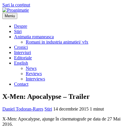
Sari la conținut
Meniu
Proanimatie
Stiri despre filme de animatie
Despre
Stiri
Animatia romaneasca
Romani in industria animatiei/ vfx
Cronici
Interviuri
Editoriale
English
News
Reviews
Interviews
Contact
X-Men: Apocalypse – Trailer
Daniel Todoran-Rares
Stiri
14 decembrie 2015
1 minut
X-Men: Apocalypse, ajunge în cinematografe pe data de 27 Mai
2016.