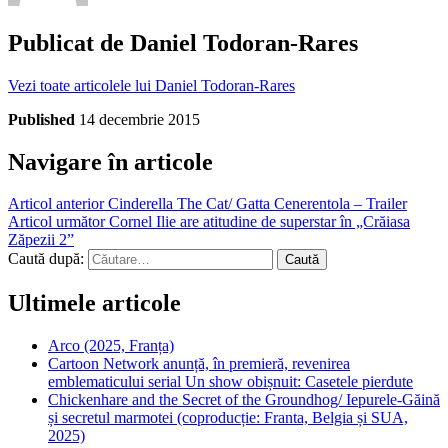
Publicat de
Daniel Todoran-Rares
Vezi toate articolele lui Daniel Todoran-Rares
Published
14 decembrie 2015
Navigare în articole
Articol anterior
Cinderella The Cat/ Gatta Cenerentola – Trailer
Articol următor
Cornel Ilie are atitudine de superstar în „Crăiasa
Zăpezii 2”
Caută după:
Ultimele articole
Arco (2025, Franța)
Cartoon Network anunță, în premieră, revenirea
emblematicului serial Un show obișnuit: Casetele pierdute
Chickenhare and the Secret of the Groundhog/ Iepurele-Găină
și secretul marmotei (coproducție: Franta, Belgia și SUA,
2025)