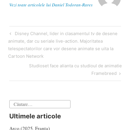
Vezi toate articolele lui Daniel Todoran-Rares
Navigare
Articol
Disney Channel, lider in clasamentul tv de desene
în
anterior
animate, dar cu seriale live-action. Majoritatea
articole
telespectatorilor care vor desene animate se uita la
Cartoon Network
Articol
Studioset face alianta cu studioul de animatie
următor
Framebreed
Caută
după:
Ultimele articole
Arco (2025, Franța)