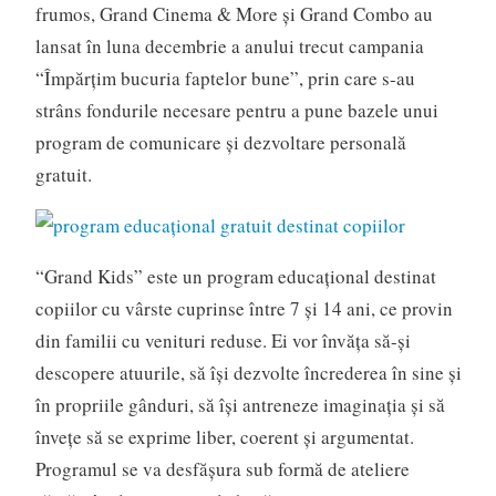
frumos, Grand Cinema & More și Grand Combo au
lansat în luna decembrie a anului trecut campania
“Împărțim bucuria faptelor bune”, prin care s-au
strâns fondurile necesare pentru a pune bazele unui
program de comunicare și dezvoltare personală
gratuit.
“Grand Kids” este un program educațional destinat
copiilor cu vârste cuprinse între 7 și 14 ani, ce provin
din familii cu venituri reduse. Ei vor învăța să-și
descopere atuurile, să își dezvolte încrederea în sine și
în propriile gânduri, să își antreneze imaginația și să
învețe să se exprime liber, coerent și argumentat.
Programul se va desfășura sub formă de ateliere