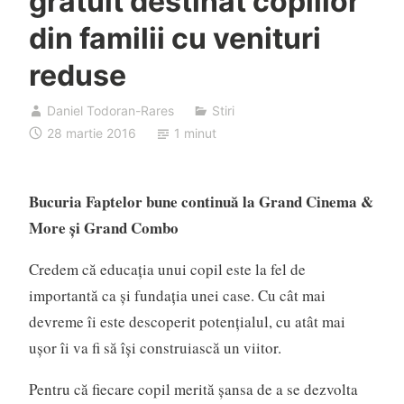
gratuit destinat copiilor
din familii cu venituri
reduse
Daniel Todoran-Rares
Stiri
28 martie 2016
1 minut
Bucuria Faptelor bune continuă la Grand Cinema &
More și Grand Combo
Credem că educația unui copil este la fel de
importantă ca și fundația unei case. Cu cât mai
devreme îi este descoperit potențialul, cu atât mai
ușor îi va fi să își construiască un viitor.
Pentru că fiecare copil merită șansa de a se dezvolta