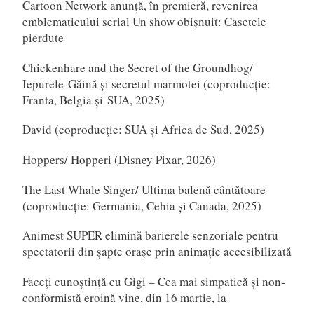
Cartoon Network anunță, în premieră, revenirea
emblematicului serial Un show obișnuit: Casetele
pierdute
Chickenhare and the Secret of the Groundhog/
Iepurele-Găină și secretul marmotei (coproducție:
Franta, Belgia și SUA, 2025)
David (coproducție: SUA și Africa de Sud, 2025)
Hoppers/ Hopperi (Disney Pixar, 2026)
The Last Whale Singer/ Ultima balenă cântătoare
(coproducție: Germania, Cehia și Canada, 2025)
Animest SUPER elimină barierele senzoriale pentru
spectatorii din șapte orașe prin animație accesibilizată
Faceți cunoștință cu Gigi – Cea mai simpatică și non-
conformistă eroină vine, din 16 martie, la