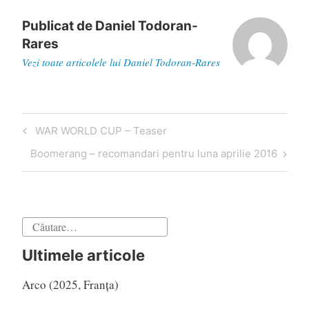
Publicat de
Daniel Todoran-
Rares
Vezi toate articolele lui Daniel Todoran-Rares
Navigare
Articol
WAR WORLD CUP – Teaser
în
anterior
Articol
Boomerang – recomandari pentru luna aprilie 2016
articole
următor
Caută
după:
Ultimele articole
Arco (2025, Franța)