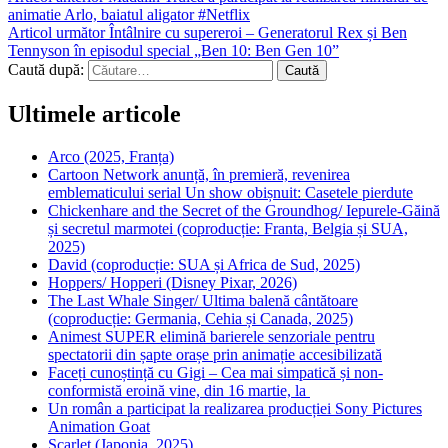
animatie Arlo, baiatul aligator #Netflix
Articol următor
Întâlnire cu supereroi – Generatorul Rex și Ben
Tennyson în episodul special „Ben 10: Ben Gen 10”
Caută după:
Ultimele articole
Arco (2025, Franța)
Cartoon Network anunță, în premieră, revenirea
emblematicului serial Un show obișnuit: Casetele pierdute
Chickenhare and the Secret of the Groundhog/ Iepurele-Găină
și secretul marmotei (coproducție: Franta, Belgia și SUA,
2025)
David (coproducție: SUA și Africa de Sud, 2025)
Hoppers/ Hopperi (Disney Pixar, 2026)
The Last Whale Singer/ Ultima balenă cântătoare
(coproducție: Germania, Cehia și Canada, 2025)
Animest SUPER elimină barierele senzoriale pentru
spectatorii din șapte orașe prin animație accesibilizată
Faceți cunoștință cu Gigi – Cea mai simpatică și non-
conformistă eroină vine, din 16 martie, la
Un român a participat la realizarea producției Sony Pictures
Animation Goat
Scarlet (Japonia, 2025)