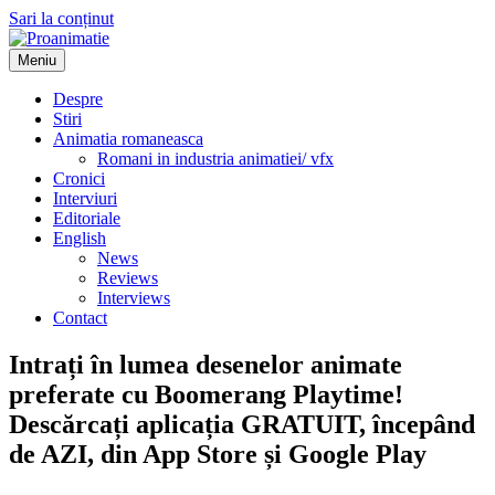
Sari la conținut
Meniu
Proanimatie
Stiri despre filme de animatie
Despre
Stiri
Animatia romaneasca
Romani in industria animatiei/ vfx
Cronici
Interviuri
Editoriale
English
News
Reviews
Interviews
Contact
Intrați în lumea desenelor animate
preferate cu Boomerang Playtime!
Descărcați aplicația GRATUIT, începând
de AZI, din App Store și Google Play