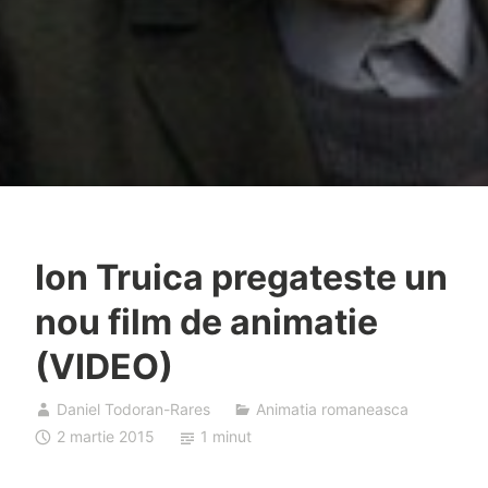
Ion Truica pregateste un
nou film de animatie
(VIDEO)
Daniel Todoran-Rares
Animatia romaneasca
2 martie 2015
1 minut