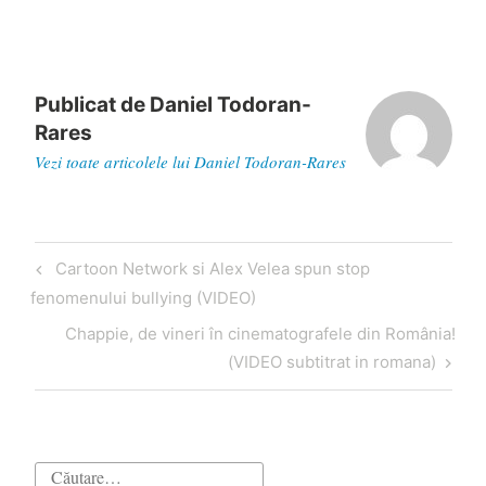
Publicat de
Daniel Todoran-
Rares
Vezi toate articolele lui Daniel Todoran-Rares
Navigare
Articol
Cartoon Network si Alex Velea spun stop
în
anterior
fenomenului bullying (VIDEO)
articole
Articol
Chappie, de vineri în cinematografele din România!
următor
(VIDEO subtitrat in romana)
Caută