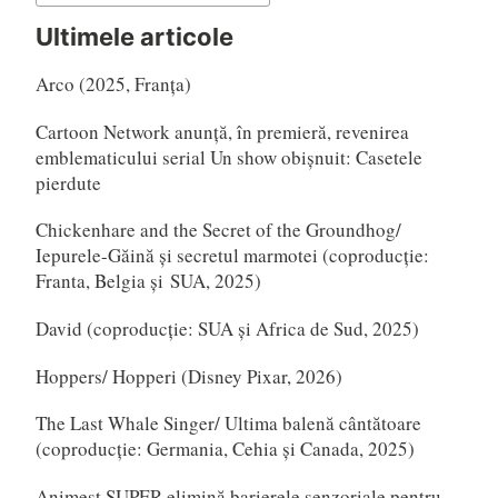
după:
Ultimele articole
Arco (2025, Franța)
Cartoon Network anunță, în premieră, revenirea
emblematicului serial Un show obișnuit: Casetele
pierdute
Chickenhare and the Secret of the Groundhog/
Iepurele-Găină și secretul marmotei (coproducție:
Franta, Belgia și SUA, 2025)
David (coproducție: SUA și Africa de Sud, 2025)
Hoppers/ Hopperi (Disney Pixar, 2026)
The Last Whale Singer/ Ultima balenă cântătoare
(coproducție: Germania, Cehia și Canada, 2025)
Animest SUPER elimină barierele senzoriale pentru