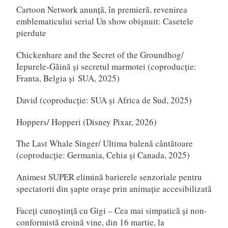
Cartoon Network anunță, în premieră, revenirea
emblematicului serial Un show obișnuit: Casetele
pierdute
Chickenhare and the Secret of the Groundhog/
Iepurele-Găină și secretul marmotei (coproducție:
Franta, Belgia și SUA, 2025)
David (coproducție: SUA și Africa de Sud, 2025)
Hoppers/ Hopperi (Disney Pixar, 2026)
The Last Whale Singer/ Ultima balenă cântătoare
(coproducție: Germania, Cehia și Canada, 2025)
Animest SUPER elimină barierele senzoriale pentru
spectatorii din șapte orașe prin animație accesibilizată
Faceți cunoștință cu Gigi – Cea mai simpatică și non-
conformistă eroină vine, din 16 martie, la