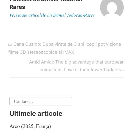
Rares
Vezi toate articolele lui Daniel Todoran-Rares
Navigare
Articol
Oana Cuzino: Dupa virsta de 3 ani, copii pot viziona
în
anterior
filme 3D stereoscopice si IMAX
articole
Articol
Amid Amidi: The big advantage that european
următor
animations have is their lower budgets
Caută
după:
Ultimele articole
Arco (2025, Franța)