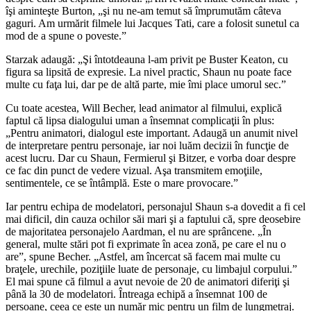
îşi aminteşte Burton, „şi nu ne-am temut să împrumutăm câteva
gaguri. Am urmărit filmele lui Jacques Tati, care a folosit sunetul ca
mod de a spune o poveste.”
Starzak adaugă: „Şi întotdeauna l-am privit pe Buster Keaton, cu
figura sa lipsită de expresie. La nivel practic, Shaun nu poate face
multe cu faţa lui, dar pe de altă parte, mie îmi place umorul sec.”
Cu toate acestea, Will Becher, lead animator al filmului, explică
faptul că lipsa dialogului uman a însemnat complicaţii în plus:
„Pentru animatori, dialogul este important. Adaugă un anumit nivel
de interpretare pentru personaje, iar noi luăm decizii în funcţie de
acest lucru. Dar cu Shaun, Fermierul şi Bitzer, e vorba doar despre
ce fac din punct de vedere vizual. Aşa transmitem emoţiile,
sentimentele, ce se întâmplă. Este o mare provocare.”
Iar pentru echipa de modelatori, personajul Shaun s-a dovedit a fi cel
mai dificil, din cauza ochilor săi mari şi a faptului că, spre deosebire
de majoritatea personajelo Aardman, el nu are sprâncene. „În
general, multe stări pot fi exprimate în acea zonă, pe care el nu o
are”, spune Becher. „Astfel, am încercat să facem mai multe cu
braţele, urechile, poziţiile luate de personaje, cu limbajul corpului.”
El mai spune că filmul a avut nevoie de 20 de animatori diferiţi şi
până la 30 de modelatori. Întreaga echipă a însemnat 100 de
persoane, ceea ce este un număr mic pentru un film de lungmetraj.