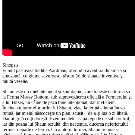
Sinopsis
Filmul păstrează tradiţia Aardman, oferind o aventură dinamică şi
amuzantă, cu glume savuroase, răsturnări de situaţie inventive şi
multă veselie.
Shaun este un miel inteligent şi zburdalnic, care trăieşte cu turma sa
la Ferma Mossy Bottom, sub supravegherea oficială a Fermierului şi
a lui Bitzer, un câine de pază bine intenţionat, dar ineficient.
În ciuda tuturor eforturilor lui Shaun, viaţa la fermă a intrat într-o
rutină, iar mielul născoceşte un plan iscusit – de a-şi lua o zi liberă.
Dar ai grijă ce-ţi doreşti. Evenimentele scapă repede de sub control,
iar din pozna lui Shaun rezultă, din neatenţie, ducerea nefericitului
fermier departe de fermă. Cu ajutorul turmei, Shaun trebuie să
părăsească ferma pentru prima dată şi să călătorească în Marele