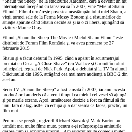
“Shaun the Sheep” de la studiourile Aardman, care a devenit un hit
internaţional începând cu lansarea sa în 2007, vine “Mielul Shaun
Filmul”. Filmul urmăreşte povestea neastâmpăratului miel Shaun, a
vieţii turmei sale de la Ferma Mossy Bottom şi a răsturnărilor de
situaţie apărute când Shaun decide să-şi ia o zi liberă, ajungând să
viziteze Marele Oraş.
Filmul „Shaun the Sheep The Movie / Mielul Shaun Filmul” este
distribuit de Forum Film România şi va avea premiera pe 27
februarie 2015.
Shaun şi-a făcut debutul în 1995, când a apărut în scurtmetrajul
premiat cu Oscar „A Close Shave” (cu Wallace şi Gromit în roluri
principale), regizat de Nick Park. Apoi, a debutat şi la TV în ajunul
Crăciunului din 1995, atrăgând cea mai mare audienţă a BBC-2 din
acel an.
Seria TV „Shaun the Sheep” a fost lansată în 2007, iar anul acesta
producătorii au decis că a venit timpul ca mielul cel vesel să ajungă
şi pe marile ecrane. Apoi, următoarea decizie a fost ca filmul să fie
unul fără dialog, astfel că echipa şi-a dat seama că făcea, practic, un
film mut.
Pentru a se pregăti, regizorii Richard Starzak şi Mark Burton au
urmărit mai multe filme mute, pentru a-şi reîmprospăta amintirile
despre cum să exprime umorul. „Am revăzut multe comedii mute”,