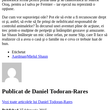
Oraş, pentru a-l salva pe Fermier – iar eşecul nu reprezintă o
opţiune.
Dar cum vor supravieţui oile? Pot ele să evite a fi recunoscute drept
oi şi, astfel, să evite să fie prinşi de neînfricatul responsabil de
controlul animalelor? În decursul unei aventuri pline de acţiune, ei
trec printr-o mulţime de peripeţii şi întâmplări grozave şi amuzante.
Iar Shaun întâlneşte un mic câine orfan, pe nume Slip, care îl face să
realizeze că a avea o casă şi o familie nu e ceva ce trebuie luat de
bun.
Etichetat
Aardman|Mielul Shaun
Publicat de
Daniel Todoran-Rares
Vezi toate articolele lui Daniel Todoran-Rares