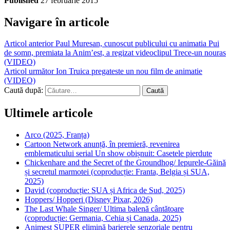
Published
27 februarie 2015
Navigare în articole
Articol anterior
Paul Muresan, cunoscut publicului cu animatia Pui
de somn, premiata la Anim’est, a regizat videoclipul Trece-un nouras
(VIDEO)
Articol următor
Ion Truica pregateste un nou film de animatie
(VIDEO)
Caută după:
Ultimele articole
Arco (2025, Franța)
Cartoon Network anunță, în premieră, revenirea
emblematicului serial Un show obișnuit: Casetele pierdute
Chickenhare and the Secret of the Groundhog/ Iepurele-Găină
și secretul marmotei (coproducție: Franta, Belgia și SUA,
2025)
David (coproducție: SUA și Africa de Sud, 2025)
Hoppers/ Hopperi (Disney Pixar, 2026)
The Last Whale Singer/ Ultima balenă cântătoare
(coproducție: Germania, Cehia și Canada, 2025)
Animest SUPER elimină barierele senzoriale pentru