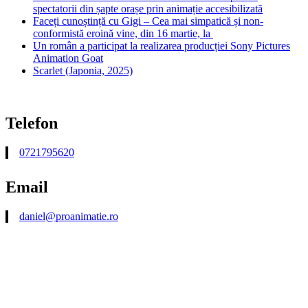
spectatorii din șapte orașe prin animație accesibilizată
Faceți cunoștință cu Gigi – Cea mai simpatică și non-
conformistă eroină vine, din 16 martie, la
Un român a participat la realizarea producției Sony Pictures
Animation Goat
Scarlet (Japonia, 2025)
Telefon
0721795620
Email
daniel@proanimatie.ro