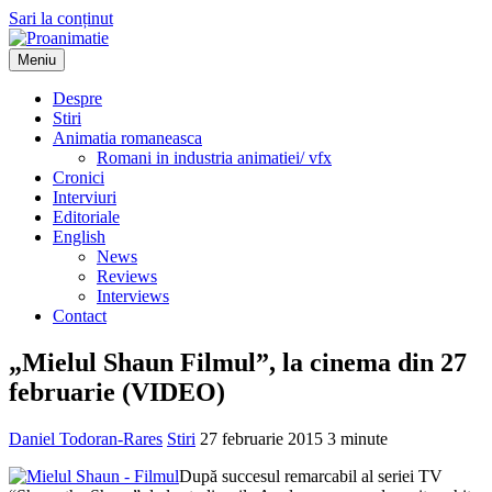
Sari la conținut
Meniu
Proanimatie
Stiri despre filme de animatie
Despre
Stiri
Animatia romaneasca
Romani in industria animatiei/ vfx
Cronici
Interviuri
Editoriale
English
News
Reviews
Interviews
Contact
„Mielul Shaun Filmul”, la cinema din 27
februarie (VIDEO)
Daniel Todoran-Rares
Stiri
27 februarie 2015
3 minute
După succesul remarcabil al seriei TV