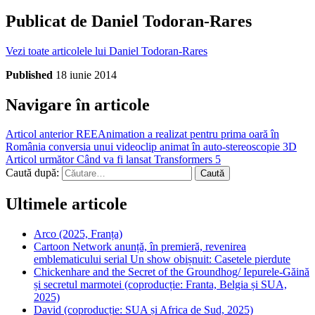
Publicat de
Daniel Todoran-Rares
Vezi toate articolele lui Daniel Todoran-Rares
Published
18 iunie 2014
Navigare în articole
Articol anterior
REEAnimation a realizat pentru prima oară în
România conversia unui videoclip animat în auto-stereoscopie 3D
Articol următor
Când va fi lansat Transformers 5
Caută după:
Ultimele articole
Arco (2025, Franța)
Cartoon Network anunță, în premieră, revenirea
emblematicului serial Un show obișnuit: Casetele pierdute
Chickenhare and the Secret of the Groundhog/ Iepurele-Găină
și secretul marmotei (coproducție: Franta, Belgia și SUA,
2025)
David (coproducție: SUA și Africa de Sud, 2025)