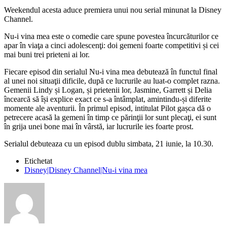
Weekendul acesta aduce premiera unui nou serial minunat la Disney
Channel.
Nu-i vina mea este o comedie care spune povestea încurcăturilor ce
apar în viaţa a cinci adolescenţi: doi gemeni foarte competitivi și cei
mai buni trei prieteni ai lor.
Fiecare episod din serialul Nu-i vina mea debutează în functul final
al unei noi situaţii dificile, după ce lucrurile au luat-o complet razna.
Gemenii Lindy și Logan, și prietenii lor, Jasmine, Garrett și Delia
încearcă să își explice exact ce s-a întâmplat, amintindu-și diferite
momente ale aventurii. În primul episod, intitulat Pilot gașca dă o
petrecere acasă la gemeni în timp ce părinţii lor sunt plecaţi, ei sunt
în grija unei bone mai în vârstă, iar lucrurile ies foarte prost.
Serialul debuteaza cu un episod dublu simbata, 21 iunie, la 10.30.
Etichetat
Disney|Disney Channel|Nu-i vina mea