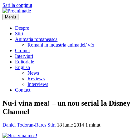
Sari la conținut
Meniu
Proanimatie
Stiri despre filme de animatie
Despre
Stiri
Animatia romaneasca
Romani in industria animatiei/ vfx
Cronici
Interviuri
Editoriale
English
News
Reviews
Interviews
Contact
Nu-i vina mea! – un nou serial la Disney
Channel
Daniel Todoran-Rares
Stiri
18 iunie 2014
1 minut