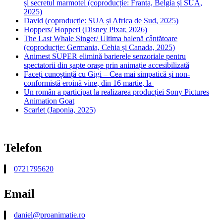
și secretul marmotei (coproducție: Franta, Belgia și SUA,
2025)
David (coproducție: SUA și Africa de Sud, 2025)
Hoppers/ Hopperi (Disney Pixar, 2026)
The Last Whale Singer/ Ultima balenă cântătoare
(coproducție: Germania, Cehia și Canada, 2025)
Animest SUPER elimină barierele senzoriale pentru
spectatorii din șapte orașe prin animație accesibilizată
Faceți cunoștință cu Gigi – Cea mai simpatică și non-
conformistă eroină vine, din 16 martie, la
Un român a participat la realizarea producției Sony Pictures
Animation Goat
Scarlet (Japonia, 2025)
Telefon
0721795620
Email
daniel@proanimatie.ro