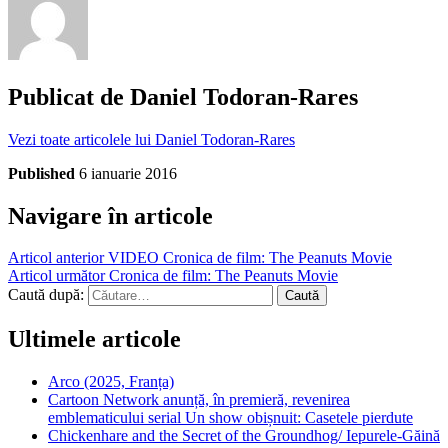
Publicat de
Daniel Todoran-Rares
Vezi toate articolele lui Daniel Todoran-Rares
Published
6 ianuarie 2016
Navigare în articole
Articol anterior
VIDEO Cronica de film: The Peanuts Movie
Articol următor
Cronica de film: The Peanuts Movie
Caută după:
Ultimele articole
Arco (2025, Franța)
Cartoon Network anunță, în premieră, revenirea
emblematicului serial Un show obișnuit: Casetele pierdute
Chickenhare and the Secret of the Groundhog/ Iepurele-Găină