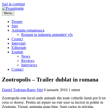
Sari la conținut
Meniu
Proanimatie
Stiri despre filme de animatie
Despre
Stiri
Animatia romaneasca
Romani in industria animatiei/ vfx
Cronici
Interviuri
Editoriale
English
News
Reviews
Interviews
Contact
Zootropolis – Trailer dublat in romana
Daniel Todoran-Rares
Stiri
6 ianuarie 2016
1 minut
Zootropolis este locul unde animale din toate colturile lumii pot fi tot
ceea ce doresc. Pentru un iepure nu este usor sa lucrezi in politie in
Zootopia. Vizual, animatia arata bine. Sunt curios in privinta